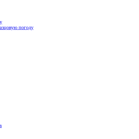
у
разцовую погоду
в