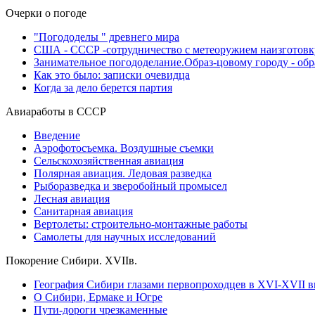
Очерки о погоде
"Погододелы " древнего мира
США - СССР -сотрудничество с метеоружием наизготовк
Занимательное погододелание.Образ-цовому городу - об
Как это было: записки очевидца
Когда за дело берется партия
Авиаработы в СССР
Введение
Аэрофотосъемка. Воздушные съемки
Сельскохозяйственная авиация
Полярная авиация. Ледовая разведка
Рыборазведка и зверобойный промысел
Лесная авиация
Санитарная авиация
Вертолеты: строительно-монтажные работы
Самолеты для научных исследований
Покорение Сибири. XVIIв.
География Сибири глазами первопроходцев в XVI-XVII в
О Сибири, Ермаке и Югре
Пути-дороги чрезкаменные