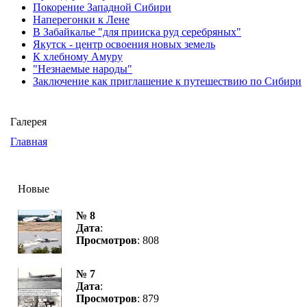
Покорение Западной Сибири
Наперегонки к Лене
В Забайкалье "для прииска руд серебряных"
Якутск - центр освоения новых земель
К хлебному Амуру
"Незнаемые народы"
Заключение как приглашение к путешествию по Сибири
Галерея
Главная
Новые
№ 8
Дата
:
Просмотров
: 808
№ 7
Дата
:
Просмотров
: 879