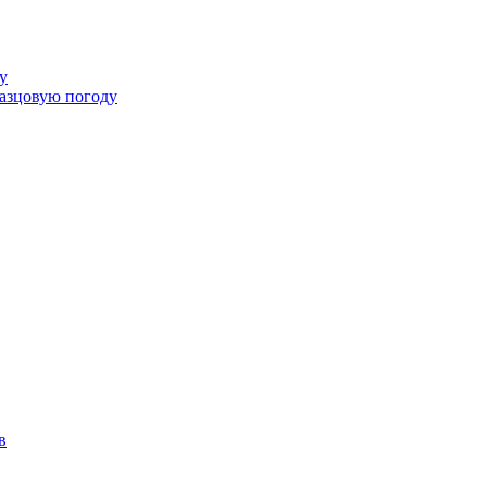
у
разцовую погоду
в