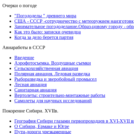
Очерки о погоде
"Погододелы " древнего мира
США - СССР -сотрудничество с метеоружием наизготовк
Занимательное погододелание.Образ-цовому городу - об
Как это было: записки очевидца
Когда за дело берется партия
Авиаработы в СССР
Введение
Аэрофотосъемка. Воздушные съемки
Сельскохозяйственная авиация
Полярная авиация. Ледовая разведка
Рыборазведка и зверобойный промысел
Лесная авиация
Санитарная авиация
Вертолеты: строительно-монтажные работы
Самолеты для научных исследований
Покорение Сибири. XVIIв.
География Сибири глазами первопроходцев в XVI-XVII в
О Сибири, Ермаке и Югре
Пути-дороги чрезкаменные