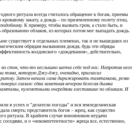
одного ритуала всегда считалось обращение к богам, приемы
 кровавому закату, а дождь ‒ по приземленному полету птиц.
 подобному.
К примеру, чтобы вызвать гром, а стало быть, и
 образованию облаков, из которых потом мог выпадать дождь.
ыне существует в отдельных племенах, так и не вышедших из
магическим обрядам вызывания дождя, будь эти обряды
эффективность колдовского «дождевания», действительно,
 во сток, что-то неслышно шепча себе под нос. Напротив него
ни тома, которую Джу-джу, очевидно, пригласил
у ритму. Затем начала сама дирижировать тамтамами, резко
поверил глазам: едва заметная вечером белесая дымка
а тамтамы, пулеметными очередями хлеставшие по облакам. И
или в успех и "делатели погоды" и вся земледельческая
дала смерть; представитель богов ‒ жрец, как существо
ого ритуала. В крайнем случае виновником неудачи
 соседями, и о «некомпетентности» жреца все, естественно,