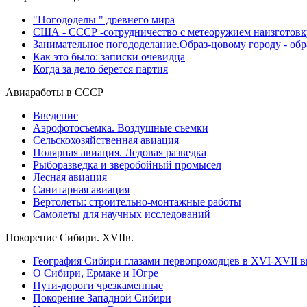
"Погододелы " древнего мира
США - СССР -сотрудничество с метеоружием наизготовк
Занимательное погододелание.Образ-цовому городу - об
Как это было: записки очевидца
Когда за дело берется партия
Авиаработы в СССР
Введение
Аэрофотосъемка. Воздушные съемки
Сельскохозяйственная авиация
Полярная авиация. Ледовая разведка
Рыборазведка и зверобойный промысел
Лесная авиация
Санитарная авиация
Вертолеты: строительно-монтажные работы
Самолеты для научных исследований
Покорение Сибири. XVIIв.
География Сибири глазами первопроходцев в XVI-XVII в
О Сибири, Ермаке и Югре
Пути-дороги чрезкаменные
Покорение Западной Сибири