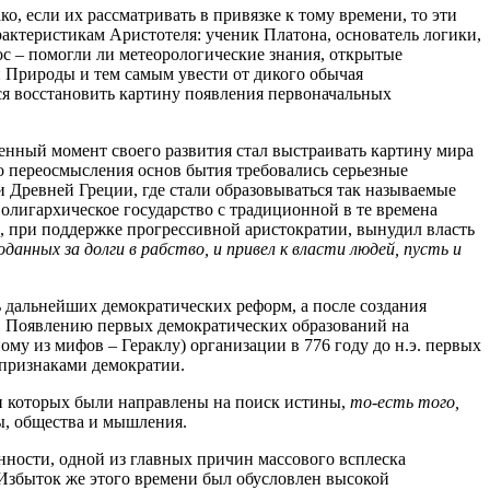
если их рассматривать в привязке к тому времени, то эти
рактеристикам Аристотеля: ученик Платона, основатель логики,
ос ‒ помогли ли метеорологические знания, открытые
 Природы и тем самым увести от дикого обычая
ся восстановить картину появления первоначальных
енный момент своего развития стал выстраивать картину мира
о переосмысления основ бытия требовались серьезные
и Древней Греции, где стали образовываться так называемые
олигархическое государство с традиционной в те времена
, при поддержке прогрессивной аристократии, вынудил власть
данных за долги в рабство, и привел к власти людей, пусть и
ь дальнейших демократических реформ, а после создания
ах. Появлению первых демократических образований на
му из мифов ‒ Гераклу) организации в 776 году до н.э. первых
признаками демократии.
и которых были направлены на поиск истины,
то-есть того,
ы, общества и мышления.
енности, одной из главных причин массового всплеска
Избыток же этого времени был обусловлен высокой