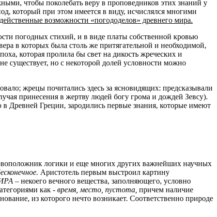
жными, чтобы поколебать веру в проповедников этих знаний у
д, который при этом имеется в виду, исчислялся многими
одейственные возможности «погододелов» древнего мира.
рости погодных стихий, и в виде платы собственной кровью
вера в которых была столь же притягательной и необходимой,
оха, которая пролила бы свет на дикость жреческих и
 не существует, но с некоторой долей условности можно
овало; жрецы почитались здесь за ясновидящих: предсказывали
учая принесения в жертву людей богу грома и дождей Зевсу).
о в Древней Греции, зародились первые знания, которые имеют
сновоположник логики и еще многих других важнейших научных
есконечное.
Аристотель первым выстроил картину
ИРА
‒ некоего вечного вещества, заполняющего, условно
категориями как -
время, место, пустота,
причем наличие
нование, из которого нечто возникает. Соответственно природе