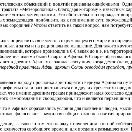
елевских объяснений и понятий признаны ошибочными. Однако, 
о трактата «Метеорологика», благодаря которому к известным ха
вание «отца» метеорологии. Это обстоятельство порождает вопр
вых земледельцев, приблизить их к пониманию сути окружающей
овью сородичей? Чтобы ответить на такой вопрос, нам потребует
ался определить свое место в окружающем его мире и в определ
и опыт, а затем и на рациональное мышление. Для такого крутог
илизаций, которые произошли в 8-6 веках до н.э. на территори
иболее значимыми были Спарта и Афины. В Спарте образовалось 
вот в древних Афинах сложилась ситуация, когда демос (народ)
. очередной правитель Афин, архонт Солон освободил граждан, про
ояльная к народу прослойка аристократии вернула Афины на пут
ти реформы стали распространяться и в других греческих город
кт, что именно древним грекам принадлежит идея (согласно одно
го самопознания и свободолюбия, что и является первейшими 
что в Афинах образовались условия для появления людей, мысл
 истоков философии ‒ науки о всеобщих законах развития природ
дение, гласящее о том, что наряду с появлением частной собств
о количества свободного времени для предания размышлениям. 