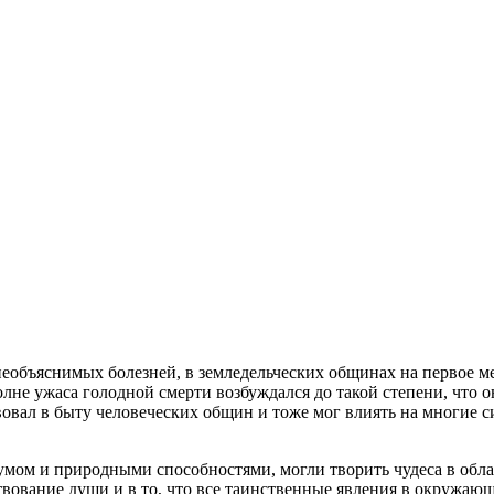
необъяснимых болезней, в земледельческих общинах на первое м
лне ужаса голодной смерти возбуждался до такой степени, что 
твовал в быту человеческих общин и тоже мог влиять на многие 
мом и природными способностями, могли творить чудеса в облас
твование души и в то, что все таинственные явления в окружающ