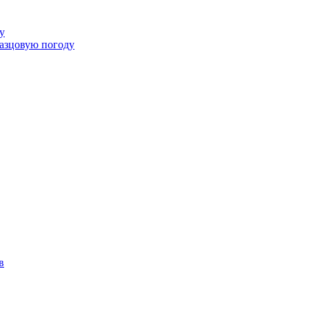
у
разцовую погоду
в