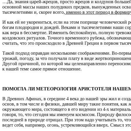
…Да, знания царей-жрецов, просто жрецов и колдунов большей
основной массы наших полудиких предков, вынужденных осваив
тысячелетиями и, скорее всего,
именно в этот период в формир
И как ей не укорениться, если на этом поприще человеческий 
богам плодородия и дождей. Веками и тысячелетиями наши сор
как вера в бессмертие. Изменить беспокойную, полную тревожн
колдовских ритуалов. Точного временного рубежа, обозначающе
считать, что это происходило в Древней Греции в первом тыся
Такой подход оправдан несколькими соображениями. Во-первых,
урожай, погоду, за что получали плату в виде жертвоприношен
Другой причиной, по которой мы целенаправленно переносимся
к нашей теме самое прямое отношение.
ПОМОГЛА ЛИ МЕТЕОРОЛОГИЯ АРИСТОТЕЛЯ НАШЕМ
В Древних Афинах, в середине 4 века до нашей эры жил и со
основ, в том числе и физики, давшей миру такие понятия, как
м
окружающего мира, состоящего в его видении из 4-х материал
говоря, то, что сегодня мы именуем космосом. Природу филосо
последней в природе отрицал. При этом надо учитывать то, чт
ведет себя, например, огонь, устремляющийся вверх. Смысл 