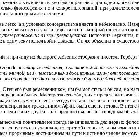
положенных в исключительно благоприятных природно-климатиче
олько философских, но и конкретных знаний: при разделе земел
ний за погодными явлениями.
е легко, а в условиях консерватизма власти и небезопасно. Нав
первоначалом всего сущего виделся огонь, который он считал од
 путем разложения в него превращаются.
Вспомнив Гераклита, п
ся; в одну реку нельзя войти дважды. Он же объяснил и сущест
й и причину их быстрого забвения отобразил писатель Герберт 
 города, в которых действия, а главное мысли человека выходили
ь элитой, или «независимыми джентльменами»; они посвящали
а, когда он был создан и какова может быть его дальнейшая уча
). Отец его был ремесленником, им бы мог стать и он сам, но ма
ощущения бытия. Мастерство его общения с представителями лю
де всего, умению вести беседу, отстаивать свою позицию и таки
 полноправным гражданином Афин, была еще не готова. В итоге
е, среди своих друзей – так предписывалось благородным обыча
ыческими понятиями не всегда заканчивались для первых филосо
и не коснулись его учеников, говорит об основательном изменен
ела прорывным достижением на пути к истинно человеческому 