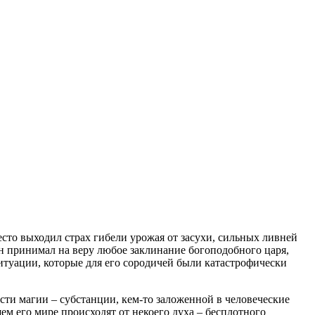
есто выходил страх гибели урожая от засухи, сильных ливней
он принимал на веру любое заклинание богоподобного царя,
ситуации, которые для его сородичей были катастрофически
ти магии ‒ субстанции, кем-то заложенной в человеческие
ем его мире происходят от некоего духа ‒ бесплотного