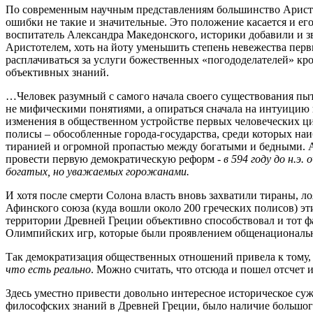
По современным научным представлениям большинство Аристот
ошибки не такие и значительные. Это положение касается и ег
воспитатель Александра Македонского, историки добавили и з
Аристотелем, хоть на йоту уменьшить степень невежества пер
расплачиваться за услуги божественных «погододелателей» кр
объективных знаний.
…Человек разумный с самого начала своего существования пыт
не мифическими понятиями, а опираться сначала на интуицию 
изменения в общественном устройстве первых человеческих цив
полисы ‒ обособленные города-государства, среди которых на
тиранией и огромной пропастью между богатыми и бедными. А 
провести первую демократическую реформ -
в 594 году до н.э
богатых, но уважаемых горожанами.
И хотя после смерти Солона власть вновь захватили тираны, л
Афинского союза (куда вошли около 200 греческих полисов) э
территории Древней Греции объективно способствовал и тот фа
Олимпийских игр, которые были проявлением общенационально
Так демократизация общественных отношений привела к тому, 
что есть реально
. Можно считать, что отсюда и пошел отсчет
Здесь уместно привести довольно интересное историческое суж
философских знаний в Древней Греции, было наличие большог