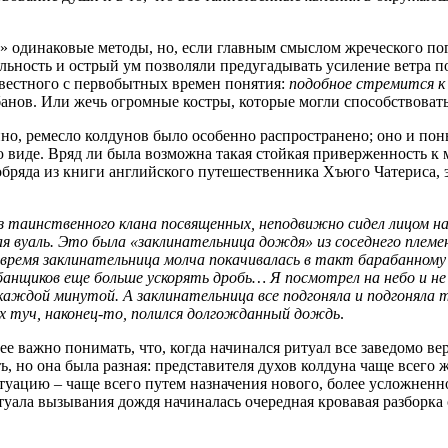
» одинаковые методы, но, если главным смыслом жреческого пог
ьность и острый ум позволяли предугадывать усиление ветра по
звестного с первобытных времен понятия:
подобное стремится к
анов. Или жечь огромные костры, которые могли способствовать
но, ремесло колдунов было особенно распространено; оно и пон
 виде. Вряд ли была возможна такая стойкая приверженность к 
бряда из книги английского путешественника Хъюго Чатериса, 
з таинственного клана посвященных, неподвижно сидел лицом на
я вуаль. Это была «заклинательница дождя» из соседнего племе
время заклинательница молча покачивалась в такт барабанном
анщиков еще больше ускорять дробь… Я посмотрел на небо и не 
с каждой минутой. А заклинательница все подгоняла и подгонял
их туч, наконец-то, полился долгожданный дождь
.
 важно понимать, что, когда начинался ритуал все заведомо вер
, но она была разная: представителя духов колдуна чаще всего ж
туацию ‒ чаще всего путем назначения нового, более усложненн
уала вызывания дождя начиналась очередная кровавая разборка с