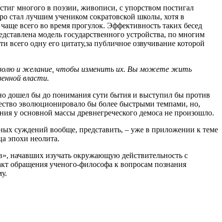
тиг многого в поэзии, живописи, с упорством постигал
ро стал лучшим учеником сократовской школы, хотя в
чаще всего во время прогулок. Эффективность таких бесед
редставлена модель государственного устройства, по многим
 всего одну его цитату,за публичное озвучивание которой
 волю и желание, чтобы изменить их. Вы можете жить
венной власти.
нно дошел бы до понимания сути бытия и выступил бы против
ечество эволюционировало бы более быстрыми темпами, но,
ния у основной массы древнегреческого демоса не произошло.
ных суждений вообще, представить, ‒ уже в приложении к теме
а эпохи неолита.
в», начавших изучать окружающую действительность с
факт обращения ученого-философа к вопросам познания
у.