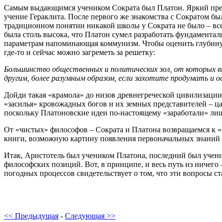
Самым выдающимся учеником Сократа был Платон. Яркий предс
учение Гераклита. После первого же знакомства с Сократом бы
традиционном понятии никакой школы у Сократа не было ‒ все
была столь высока, что Платон сумел разработать фундаментал
параметрам напоминающая коммунизм. Чтобы оценить глубину м
где-то и сейчас можно загреметь за решетку:
Большинство общественных и политических зол, от которых 
другим, более разумным образом, если захотите продумать и о
Дойди такая «крамола» до низов древнегреческой цивилизации
«засилья» кровожадных богов и их земных представителей ‒ ца
поскольку Платоновские идеи по-настоящему «заработали» лиш
От «чистых» философов ‒ Сократа и Платона возвращаемся к «
книги, возможную картину появления первоначальных знаний о
Итак, Аристотель был учеником Платона, последний был учен
философских позиций. Вот, в принципе, и весь путь из ничего
погодных процессов свидетельствует о том, что эти вопросы ст
<< Предыдущая
-
Следующая >>