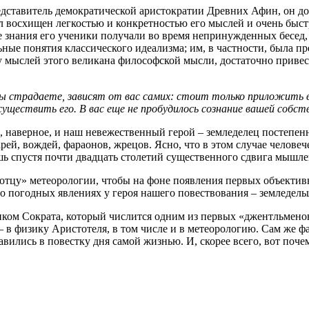
тавитель демократической аристократии Древних Афин, он дос
л восхищен легкостью и конкретностью его мыслей и очень быст
 знания его ученики получали во время непринужденных бесед, 
ьные понятия классического идеализма; им, в частности, была п
ыслей этого великана философской мысли, достаточно привести
вы страдаете, зависят от вас самих: стоит только приложить
существить его. В вас еще не пробудилось сознание вашей собст
, наверное, и наш невежественный герой – земледелец постепе
рей, вождей, фараонов, жрецов. Ясно, что в этом случае челов
ь спустя почти двадцать столетий существенного сдвига мышле
отцу» метеорологии, чтобы на фоне появления первых объектив
 погодных явлениях у героя нашего повествования ‒ земледельц
иком Сократа, который числится одним из первых «джентльмено
 ‒ в физику Аристотеля, в том числе и в метеорологию. Сам же 
авились в повестку дня самой жизнью. И, скорее всего, вот почем