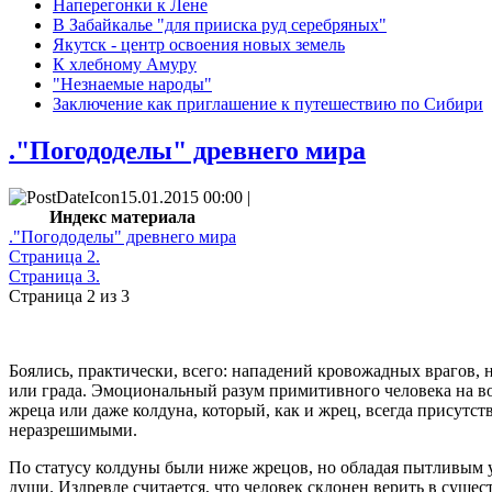
Наперегонки к Лене
В Забайкалье "для прииска руд серебряных"
Якутск - центр освоения новых земель
К хлебному Амуру
"Незнаемые народы"
Заключение как приглашение к путешествию по Сибири
."Погододелы" древнего мира
15.01.2015 00:00 |
Индекс материала
."Погододелы" древнего мира
Страница 2.
Страница 3.
Страница 2 из 3
Боялись, практически, всего: нападений кровожадных врагов, 
или града. Эмоциональный разум примитивного человека на во
жреца или даже колдуна, который, как и жрец, всегда присутс
неразрешимыми.
По статусу колдуны были ниже жрецов, но обладая пытливым у
души. Издревле считается, что человек склонен верить в сущес