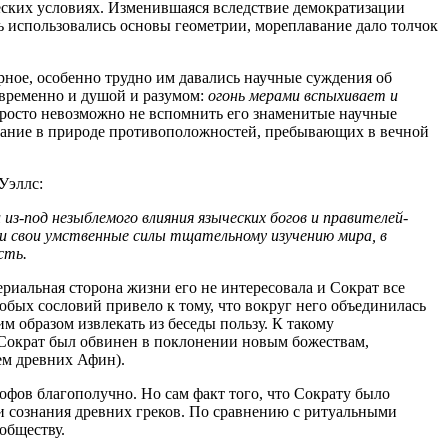
ских условиях. Изменившаяся вследствие демократизации
ь использовались основы геометрии, мореплавание дало толчок
ерное, особенно трудно им давались научные суждения об
новременно и душой и разумом:
огонь мерами вспыхивает и
росто невозможно не вспомнить его знаменитые научные
вование в природе противоположностей, пребывающих в вечной
Уэллс:
 из-под незыблемого влияния языческих богов и правителей-
 свои умственные силы тщательному изучению мира, в
сть.
териальная сторона жизни его не интересовала и Сократ все
бых сословий привело к тому, что вокруг него объединилась
м образом извлекать из беседы пользу. К такому
 Сократ был обвинен в поклонении новым божествам,
ем древних Афин).
фов благополучно. Но сам факт того, что Сократу было
ии сознания древних греков. По сравнению с ритуальными
обществу.