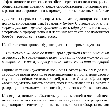
эффективностью сельского хозяйства греческих полисов, рас
общества жизнь древних греков способствовала появлению не т
к развитию астрономии и к проведению осмысленных наблюде
До истины первым философам, тем не менее, добираться было н
истоках мироздания. Так Гераклиту (рубеж 6-5 веков до н.э.) 
мерами угасает; путем сгущения из него образуются все вещи,
афоризмы о природе вещей и явлений: все течет, все изменяет
борьбе –
раздор есть отец всего.
Наиболее емко процесс бурного развития первых научных знани
…
Примерно в 5-6 веке до нашей эры в Древней Греции уже были
жрецов…. По современным понятиям этих людей можно считат
котором мы живем, вопросу о том, какова его истинная природ
Одним из таких «джентльменов» был Сократ (470-399 г. до н.э.
свободное время посвящал размышлениям и пропаганде своего 
группа способных молодых людей, которых Сократ обучал, преж
«вольнодумству» власть полиса, хотя и признававшая Сократа
развращении молодежи и казнен (принял яд в собственном дом
Как видим, попытки объяснить сущность вещей и явлений неяз
позволено уйти из жизни столь благородно и то, что репресси
жертвоприношениями ранних язычников, казнь Сократа выгляд