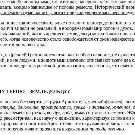
 частью были ложными, но все-таки, наверное, не настолько ло
ать, всецело зависящее от погоды ремесло. Исторический перио
ующемся разуме наших далеких предков укоренилась вера в чуд
род понес такие чувствительные потери: и непосредственно от я
одичи видели не реальный, а воображаемый мир богов и духов, 
ых ожиданий, жизнь древнего земледельца могла только новая эп
го, когда человечество стало освобождаться от оков невежества
челетии до нашей эры.
 в Древней Греции жречество, как особое сословие, не существ
ий, но не людьми, а животными (легенды описывают всего два сл
 в эпоху древнегреческой цивилизации, является то, что именн
У ГЕРОЮ ‒ ЗЕМЛЕДЕЛЬЦУ?
здавал свои бессмертные труды Аристотель, ученый-философ, о
атерия, движение, пространство, время - начальное, конечное, б
ьных элементов
(огонь, воздух, вода, земля
) и пятого элемента
ЭФ
ф рассматривал, как науку о движении, характеризуя ее такими 
о природа по понятиям Аристотеля ‒ не окружающий мир, а то ос
этого понятия можно прояснить выражением
природа чего-то.